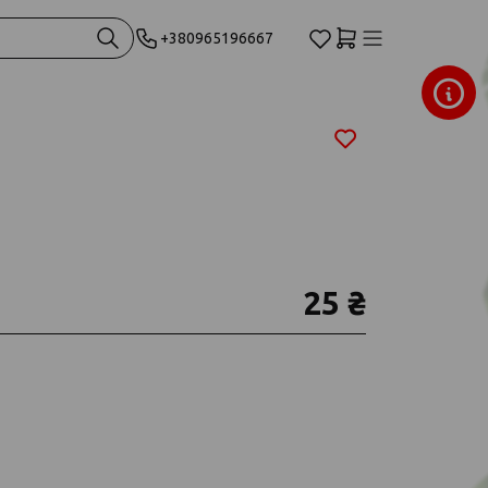
+380965196667
25 ₴