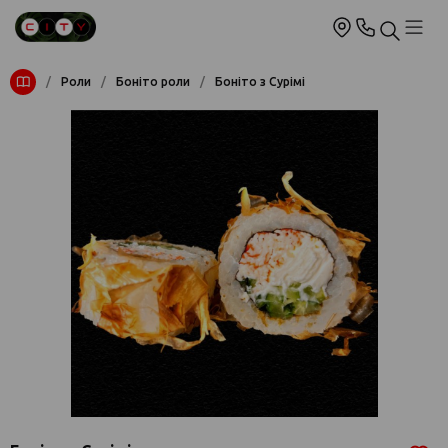
/
Роли
/
Боніто роли
/
Боніто з Сурімі