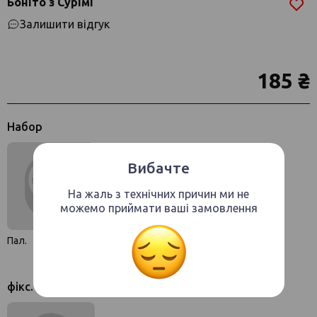
Боніто з Сурімі
Залишити відгук
185 ₴
Набор
Вибачте
На жаль з технічних причин ми не
можемо приймати ваші замовлення
Пал.
фікс.