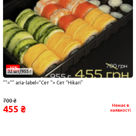
-35%
32 шт/955 г
""="" aria-label="Сет "> Сет "Hikari"
700 ₴
Немає в
455 ₴
наявності