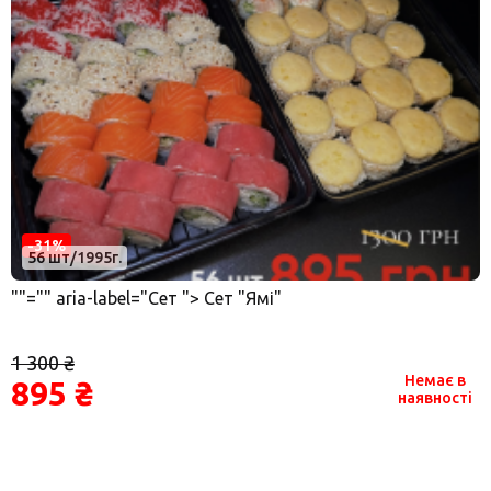
-31%
56 шт/1995г.
""="" aria-label="Сет "> Сет "Ямі"
1 300 ₴
Немає в
895 ₴
наявності