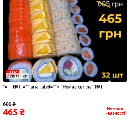
-23%
32шт/1 кг.
"="" №1"="" aria-label=""> "Немає світла" №1
605 ₴
Немає в
465 ₴
наявності