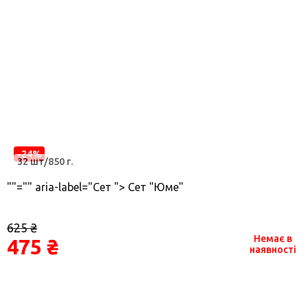
-24%
32 шт/850 г.
""="" aria-label="Сет "> Сет "Юме"
625 ₴
Немає в
475 ₴
наявності