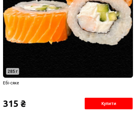
285 г
Ебі-сяке
315 ₴
Купити