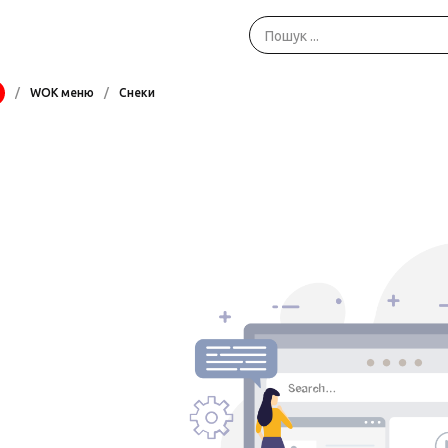
/
WOK меню
/
Снеки