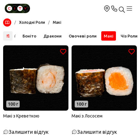
/
Холодні Роли
/
Макі
іфорнії
Боніто
Дракони
Овочеві роли
Макі
Чіз Роли
100 г
100 г
Макі з Креветкою
Макі з Лососем
Залишити відгук
Залишити відгук