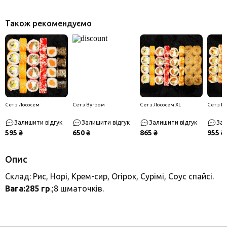
Також рекомендуємо
Сет з Лососем
Сет з Вугром
Сет з Лососем XL
Сет з В
Залишити відгук
Залишити відгук
Залишити відгук
Зал
595 ₴
650 ₴
865 ₴
955 ₴
Опис
Склад: Рис, Норі, Крем-сир, Огірок, Сурімі, Соус спайсі.
Вага:285 гр
.;8 шматочків.