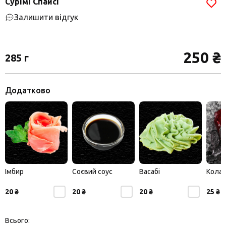
Сурімі Спайсі
Залишити відгук
250 ₴
285 г
Додатково
Імбир
Соєвий соус
Васабі
Кола
20 ₴
20 ₴
20 ₴
25 ₴
Всього: