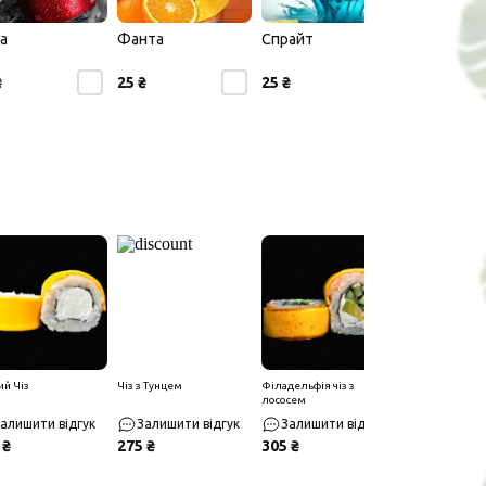
а
Фанта
Спрайт
₴
25 ₴
25 ₴
ий Чіз
Чіз з Тунцем
Філадельфія чіз з
лососем
алишити відгук
Залишити відгук
Залишити відгук
 ₴
275 ₴
305 ₴