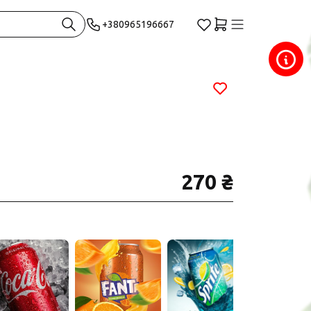
+380965196667
270 ₴