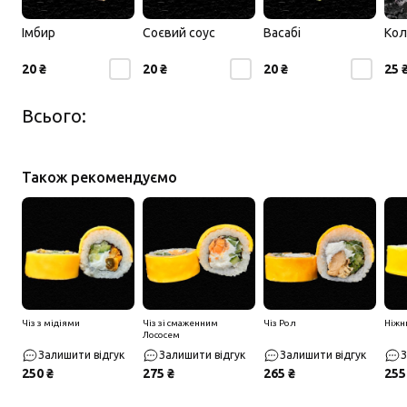
Імбир
Соєвий соус
Васабі
Кол
20 ₴
20 ₴
20 ₴
25 
Всього:
Також рекомендуємо
Чіз з мідіями
Чіз зі смаженним
Чіз Рол
Ніжн
Лососем
Залишити відгук
Залишити відгук
Залишити відгук
З
250 ₴
275 ₴
265 ₴
255