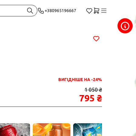
+380965196667
ВИГІДНІШЕ НА -24%
1 050 ₴
795 ₴