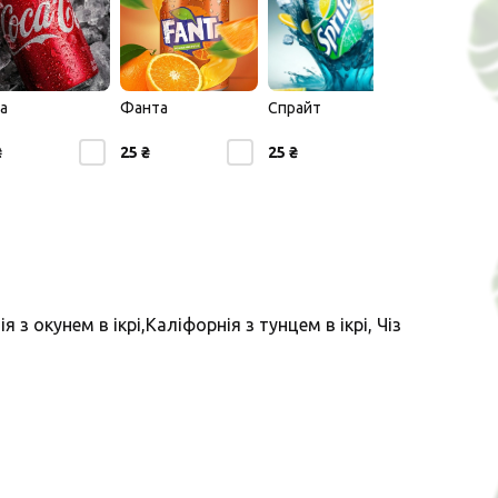
а
Фанта
Спрайт
₴
25 ₴
25 ₴
з окунем в ікрі,Каліфорнія з тунцем в ікрі, Чіз