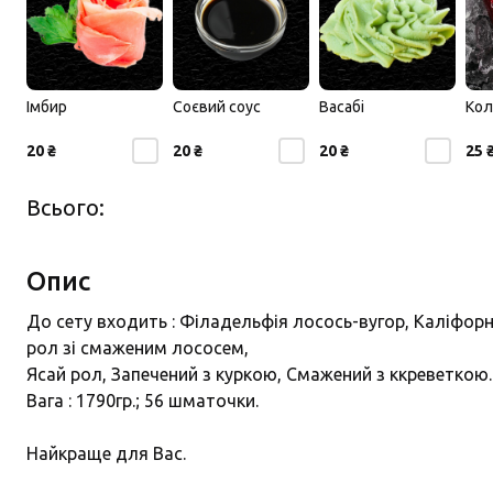
Імбир
Соєвий соус
Васабі
Кол
20 ₴
20 ₴
20 ₴
25 
Всього:
Опис
До сету входить : Філадельфія лосось-вугор, Каліфорнія 
рол зі смаженим лососем,
Ясай рол, Запечений з куркою, Смажений з ккреветкою.
Вага : 1790гр.; 56 шматочки.
Найкраще для Вас.