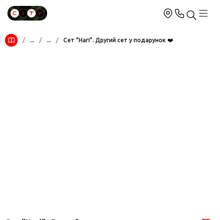
/
...
/
...
/
Сет "Нагі". Другий сет у подарунок ❤️