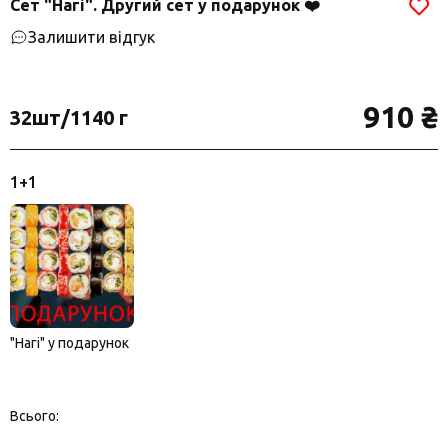
Сет "Нагі". Другий сет у подарунок ❤️
Залишити відгук
910 ₴
32шт/1140 г
1+1
"Нагі" у подарунок
Всього: