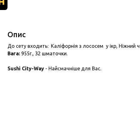
Опис
До сету входить: Каліфорнія з лососем у ікр, Ніжний ч
Вага:
955г., 32
шматочки.
Sushi City-Way
- Найсмачніше для Вас.