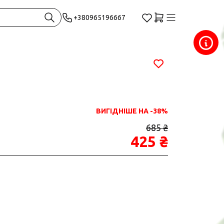
+380965196667
ВИГІДНІШЕ НА -38%
685 ₴
425 ₴