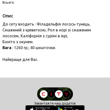
Всього:
Опис
До сету входить : Філадельфія лосось-тунець,
Смажений з креветкою, Рол в норі зі смаженим
лососем, Каліфорнія з сурімі в ікрі,
Боніто з окунем.
Вага
: 1260 гр.; 40 шматочки.
Найкраще для Вас.
Завантажте наш додаток