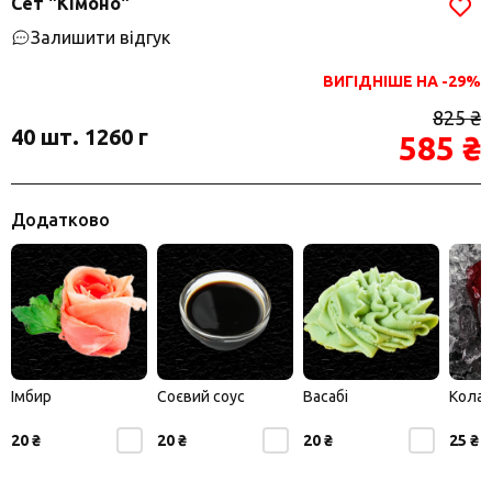
Сет "Кімоно"
Залишити відгук
ВИГІДНІШЕ НА -29%
825 ₴
40 шт. 1260 г
585 ₴
Додатково
Імбир
Соєвий соус
Васабі
Кола
20 ₴
20 ₴
20 ₴
25 ₴