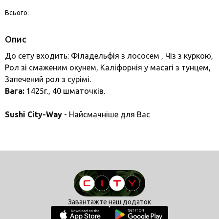
Всього:
Опис
До сету входить: Філадельфія з лососем , Чіз з куркою,
Рол зі смаженим окунем, Каліфорнія у масагі з тунцем,
Запечений рол з сурімі.
Вага:
1425г., 40
шматочків.
Sushi City-Way
- Найсмачніше для Вас
Завантажте наш додаток